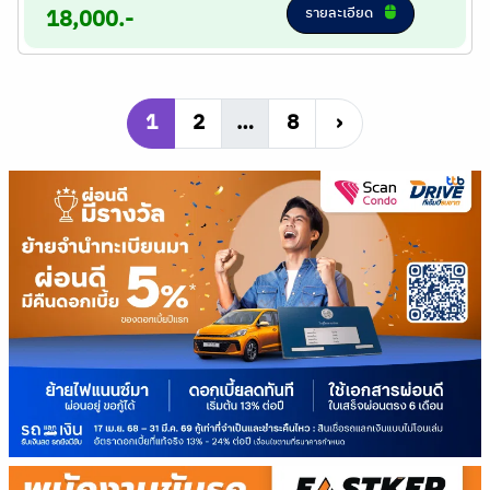
รายละเอียด
18,000.-
1
2
…
8
›