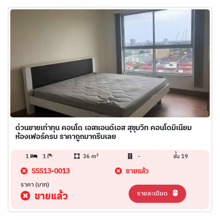
ด่วนขายเท่าทุน คอนโด เอสแอนด์เอส สุขุมวิท คอนโดมิเนียม
ห้องเฟอร์ครบ ราคาถูกมากรีบเลย
2
1
1
36 m
-
ชั้น 19
SSS13-0013
ขายแล้ว
ราคา (บาท)
รายละเอียด
ขายแล้ว