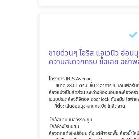
ขายด่วนๆ ไอริส แอเวนิว อ่อนน
ความสะดวกครบ ซื้อเลย อย่า
โครงการ IRIS Avenue
ขนาด 28.01 ตรม. ชั้น 2 อาคาร 4 แถมเฟอร์นิเจอ
ห้องแบ่งเป็นสัดส่วน ระหว่างห้องนอนและห้องครัว 
ระบบประตูห้องดิจิตอล door lock ทันสมัย โซฟาใหม
ที่ตั้ง: เส้นอ่อนนุช-ลาดกระบัง ใกล้ตลาด
-ใกล้สนามบินสุวรรณภูมิ
-ใกล้ห้างโรบินสัน
ห้องตกแต่งใหม่เอี่ยม ตั้งแต่ฝ้าจรดพื้น ห้องน้ำใหม