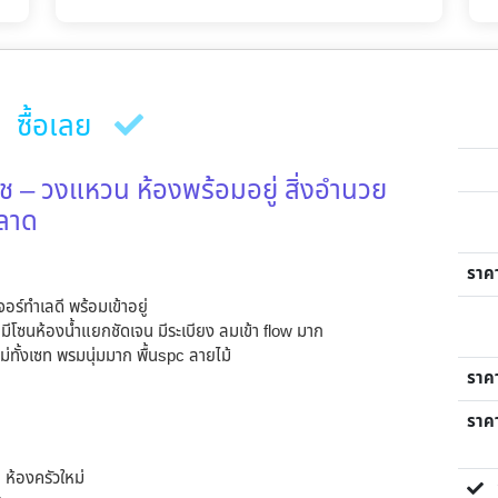
ซื้อเลย
ุช – วงแหวน ห้องพร้อมอยู่ สิ่งอำนวย
พลาด
ราค
ร์ทำเลดี พร้อมเข้าอยู่
มีโซนห้องน้ำแยกชัดเจน มีระเบียง ลมเข้า flow มาก
่ทั้งเซท พรมนุ่มมาก พื้นspc ลายไม้
ราค
ราคา
่ ห้องครัวใหม่
ขา