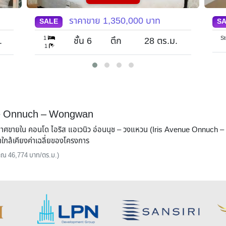
ราคาขาย
1,300,000
บาท
SALE
S
Studio
St
ชั้น 5
ตึก 5
28
ตร.ม.
enue Onnuch – Wongwan
ะกาศขายใน คอนโด ไอริส แอเวนิว อ่อนนุช – วงแหวน (Iris Avenue Onnuch –
กล้เคียงค่าเฉลี่ยของโครงการ
ะมาณ 46,774 บาท/ตร.ม.)