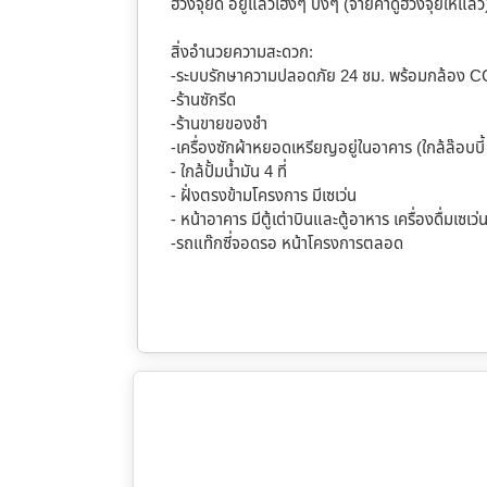
ฮวงจุ้ยดี อยู่แล้วเฮงๆ ปังๆ (จ่ายค่าดูฮวงจุ้ยให้แล้ว
สิ่งอำนวยความสะดวก:
-ระบบรักษาความปลอดภัย 24 ชม. พร้อมกล้อง 
-ร้านซักรีด
-ร้านขายของชำ
-เครื่องซักผ้าหยอดเหรียญอยู่ในอาคาร (ใกล้ล๊อบบี้ 
- ใกล้ปั้มน้ำมัน 4 ที่
- ฝั่งตรงข้ามโครงการ มีเซเว่น
- หน้าอาคาร มีตู้เต่าบินและตู้อาหาร เครื่องดื่มเซ
-รถแท๊กซี่จอดรอ หน้าโครงการตลอด