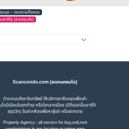
อ่อนนุช – วงแหวนทั้งหมด
ะพาซิโอ (ลาดกระบัง)
Scancondo.com (สแกนคอนโด)
ตัวแทนอสังหาริมทรัพย์ ให้บริการหาห้องชุดเพื่อเช่า
โดมิเนียมในทุกทำเล หรือใจกลางเมือง (บีทีเอส/เอ็มอาร์ที/
สุขุมวิท) รับฝากห้องเพื่อหาผู้เช่า หรือฝากขาย
Property Agency : all service for buy,sell,rent
condominium in any location or prime area