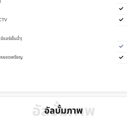
)
ส
CCTV
ห
มีแอร์เย็นฉ่ำ)
ซื
เว่นหยอดเหรียญ
ร
อัลบั้มภาพ
อัลบั้มภาพ