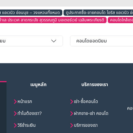
ส แอเวนิว อ่อนนุช – วงแหวนทั้งหมด
ดูประกาศซื้อ-ขายคอนโด ไอริส แอเวนิว 
ำเล ประเวศ ลาดกระบัง สุวรรณภูมิ มอเตอร์เวย์ เฉลิมพระเกียรติ
คอนโดใกล้เดอ
ิยม
คอนโดยอดนิยม
เมนูหลัก
บริการของเรา
หน้าแรก
เช่า-ซื้อคอนโด
คอน
ทำไมต้องเรา?
ฝากขาย-เช่า คอนโด
วิธีชำระเงิน
บริการของเรา