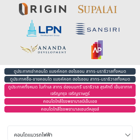
ดูประกาศเช่าคอนโด แบงค์คอก ฮอไรซอน สาทร-นราธิวาสทั้งหมด
ดูประกาศซื้อ-ขายคอนโด แบงค์คอก ฮอไรซอน สาทร-นราธิวาสทั้งหมด
ดูประกาศทั้งหมด ในทำเล สาทร ช่องนนทรี นราธิวาส สุรศักดิ์ เย็นอากาศ
เจริญกรุง เจริญราษฎร์
คอนโดใกล้โรงพยาบาลบีเอ็นเอช
คอนโดใกล้โรงพยาบาลเซนต์หลุยส์
คอนโดแนวรถไฟฟ้า