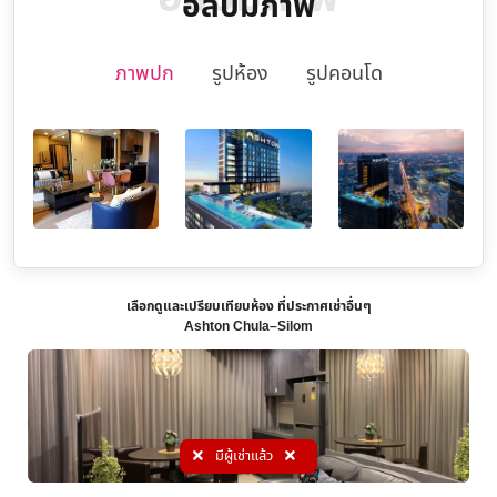
อัลบั้มภาพ
ภาพปก
รูปห้อง
รูปคอนโด
เลือกดูและเปรียบเทียบห้อง ที่ประกาศเช่าอื่นๆ
Ashton Chula–Silom
มีผู้เช่าแล้ว