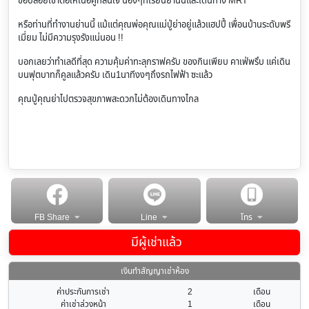
ขอปล่อยเช่าต่อให้เนื้อคู่ที่สนใจ น้องๆที่เรียนย่านนี้และเดินทาง MRT
หรือท่านที่ทำงานย่านนี้ แม้แต่คุณพ่อคุณแม่ปู่ย่าอยู่แล้วแฮปปี้ เพื่อนบ้านระดับพรี
เมี่ยม ไม่มีความรุงรังแน่นอน !!
บอกเลยว่าทำเลดีที่สุด ความคุ้มค่าทะลุกราฟครับ ของกินเพียบ คาเฟ่พรึบ แค่เดิน
บนฟุตบาทก็คูลแล้วครับ เดิน1นาทีงงๆถึงรถไฟฟ้า ซะแล้ว
คุณปู่คุณย่าไปตรวจสุขภาพสะดวกไม่ต้องเดินทางไกล
FB Share
Line
โทร
มีผู้เช่าแล้ว
เงินทำสัญญาเช่าห้อง
ค่าประกันการเช่า
2
เดือน
ค่าเช่าล่วงหน้า
1
เดือน