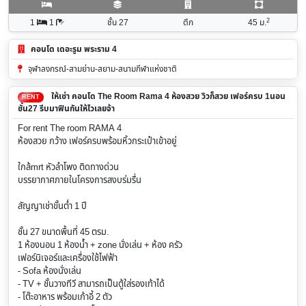
2
1
1
ชั้น 27
ตึก
45
ม.
คอนโด เดอะรูม พระราม 4
จุฬาลงกรณ์-สามย่าน-สยาม-สนามกีฬาแห่งชาติ
ให้เช่า คอนโด The Room Rama 4 ห้องสวย วิวก็สวย เฟอร์ครบ 1นอน
RENT
ชั้น27 รีบมาฟินกันให้ไวเลยจ้า
For rent The room RAMA 4
ห้องสวย กว้าง เฟอร์ครบพร้อมหิ้วกระเป๋าเข้าอยู่
ใกล้mrt หัวลำโพง ติดทางด่วน
บรรยากาศภายในโครงการสงบร่มรื่น
สัญญาเช่าขั้นต่ำ 1 ปี
ชั้น 27 ขนาดพื้นที่ 45 ตรม.
1 ห้องนอน 1 ห้องน้ำ + zone นั่งเล่น + ห้อง ครัว
เฟอร์นิเจอร์และเครื่องใช้ไฟฟ้า
- Sofa ห้องนั่งเล่น
- TV + ชั้นวางทีวี สามารถเป็นตู้ใส่รองเท้าได้
- โต๊ะอาหาร พร้อมเก้าอี้ 2 ตัว