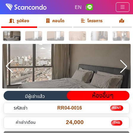
EN
|
รูปห้อง
คอนโด
โครงการ
ห้องอื่นๆ
มีผู้เช่าแล้ว
รหัสเช่า
RR04-0016
RENT
24,000
ค่าเช่า/เดือน
THB