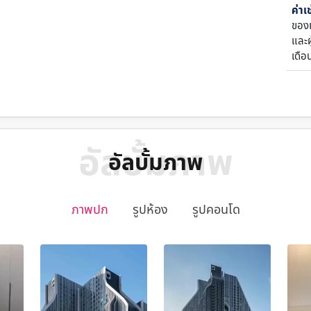
ค่าเ
ของเ
และผู
เดือ
อัลบั้มภาพ
อัลบั้มภาพ
ภาพปก
รูปห้อง
รูปคอนโด