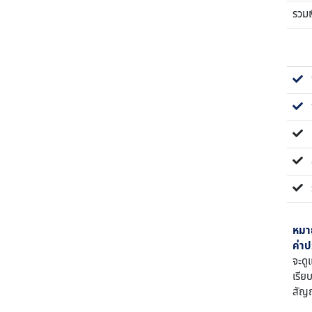
รวม
พร
พ
ค่
สั
ร
หมา
ค่าป
จะดู
เรีย
สัญญ