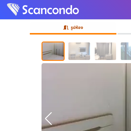
รูปห้อง