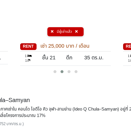
มีผู้เช่าแล้ว
เช่า
25,000
บาท / เดือน
RENT
R
1
1
.
ชั้น 21
ตึก
35
ตร.ม.
1
1
Chula–Samyan
ประกาศเช่าใน คอนโด ไอดีโอ คิว จุฬา-สามย่าน (Ideo Q Chula–Samyan) อยู่ที
าเฉลี่ยโครงการประมาณ 17%
 752 บาท/ตร.ม.)