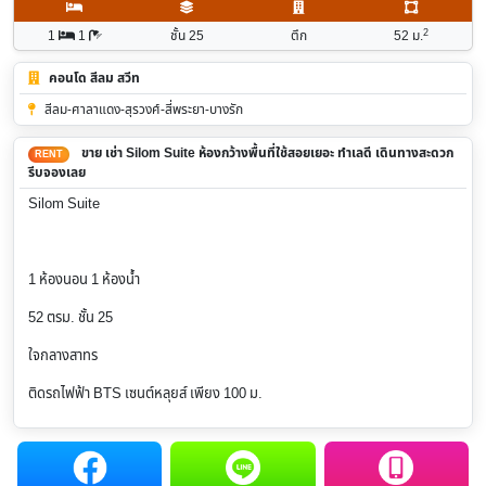
2
1
1
ชั้น 25
ตึก
52
ม.
คอนโด สีลม สวีท
สีลม-ศาลาแดง-สุรวงศ์-สี่พระยา-บางรัก
ขาย เช่า Silom Suite ห้องกว้างพื้นที่ใช้สอยเยอะ ทำเลดี เดินทางสะดวก
RENT
รีบจองเลย
Silom Suite
1 ห้องนอน 1 ห้องน้ำ
52 ตรม. ชั้น 25
ใจกลางสาทร
ติดรถไฟฟ้า BTS เซนต์หลุยส์ เพียง 100 ม.