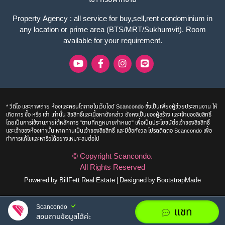
Property Agency : all service for buy,sell,rent condominium in
any location or prime area (BTS/MRT/Sukhumvit). Room
available for your requirement.
* วีดีโอ และภาพถ่าย ห้องและคอนโดภายในเว็บไซด์ Scancondo ซึ่งเป็นเพียงผู้ช่วยประสานงาน ให้
เกิดการ ซื้อ หรือ เช่า เท่านั้น ลิขสิทธิ์และเนื้อหาดังกล่าว ยังคงเป็นของผู้สร้าง และเจ้าของลิขสิทธิ์
โดยเป็นการใช้งานภายใต้หลักการ "ตามที่กฎหมายกำหนด" เพื่อเป็นประโยชน์ต่อเจ้าของลิขสิทธิ์
และเจ้าของห้องเท่านั้น หากท่านเป็นเจ้าของลิขสิทธิ์ และมีข้อกังวล โปรดติดต่อ Scancondo เพื่อ
ทำการแก้ไขและหารือได้อย่างเหมาะสมต่อไป
© Copyright
Scancondo
.
All Rights Reserved
Powered by
BillFett Real Estate
|
Designed by
BootstrapMade
Scancondo
แชท
สอบถามข้อมูลได้ค่ะ