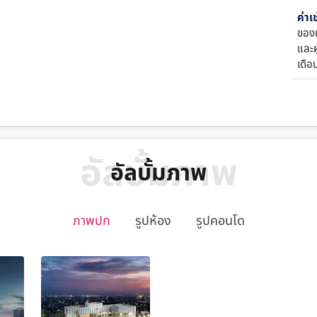
ค่าเ
ของเ
และผู
เดือ
อัลบั้มภาพ
อัลบั้มภาพ
ภาพปก
รูปห้อง
รูปคอนโด