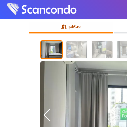
รูปห้อง