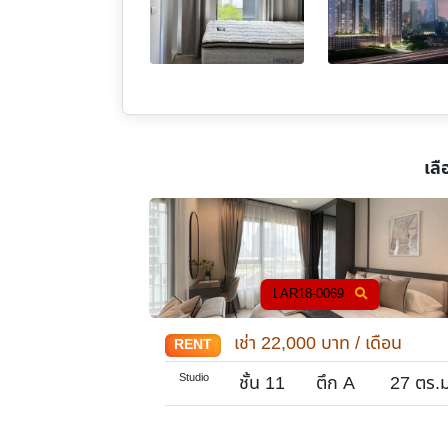
เลื
LAR18-0069
/ เดือน
เช่า
22,000
บาท / เดือน
RENT
Studio
32
ตร.ม.
ชั้น 11
ตึก A
27
ตร.ม