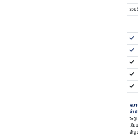
รวม
พร
พ
ค่
สั
ร
หมา
ค่าป
จะดู
เรีย
สัญญ