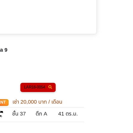
a 9
LAR18-0054
LA
เช่า
20,000
บาท / เดือน
เช่า
21
ENT
RENT
1
ชั้น 37
ตึก A
41
ตร.ม.
ชั้น 17
1