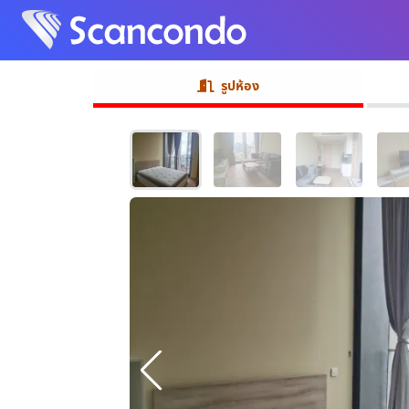
รูปห้อง