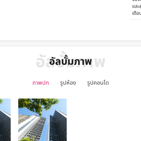
และผู
เดือ
อัลบั้มภาพ
อัลบั้มภาพ
ภาพปก
รูปห้อง
รูปคอนโด