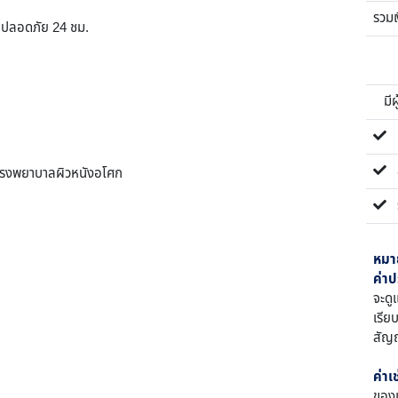
รวม
ามปลอดภัย 24 ชม.
มีผ้
ค่
สั
 โรงพยาบาลผิวหนังอโศก
ร
หมา
ค่าป
จะดู
เรีย
สัญญ
ค่าเ
ของเ