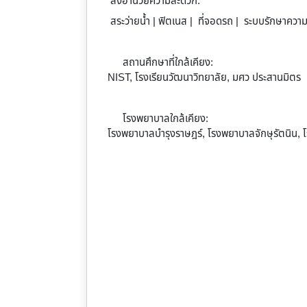
สิ่งอำนวยความสะดวก:
สระว่ายน้ำ | ฟิตเนส | ที่จอดรถ | ระบบรักษาคว
สถานศึกษาที่ใกล้เคียง:
NIST, โรงเรียนวัฒนาวิทยาลัย, มศว ประสานมิตร
โรงพยาบาลใกล้เคียง:
โรงพยาบาลบำรุงราษฎร์, โรงพยาบาลจักษุรัตนิน,