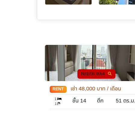
NB1936-0054
/ เดือน
เช่า
48,000
บาท / เดือน
RENT
1
47
ตร.ม.
ชั้น 14
ตึก
51
ตร.ม
1