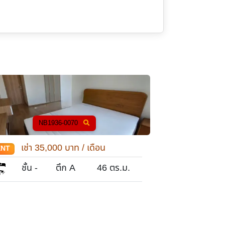
NB1936-0070
NB
เช่า
35,000
บาท / เดือน
เช่า
28
ENT
RENT
1
ชั้น -
ตึก A
46
ตร.ม.
ชั้น 2
1