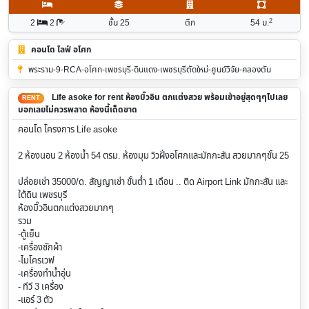
2
2
2
ชั้น 25
ตึก
54
ม.
คอนโด ไลฟ์ อโศก
พระราม-9-RCA-อโศก-เพชรบุรี-ดินแดง-เพชรบุรีตัดใหม่-ศูนย์วิจัย-คลองตัน
Life asoke for rent ห้องบิ๊วอิน ตกแต่งสวย พร้อมเข้าอยู่สุดๆๆไปเลย
RENT
บอกเลยไม่ควรพลาด ห้องนี้เด็ดขาด
คอนโด โครงการ Life asoke
2 ห้องนอน 2 ห้องน้ำ 54 ตรม. ห้องมุม วิวฝั่งอโศกและมักกะสัน สวยมากๆชั้น 25
ปล่อยเช่า 35000/ด. สัญญาเช่า ขั้นต่ำ 1 เดือน .. ติด Airport Link มักกะสัน และ
ใต้ดิน เพชรบุรี
ห้องบิ๊วอินตกแต่งสวยมากๆ
รวม
-ตู้เย็น
-เครื่องซักผ้า
-ไมโครเวฟ
-เครื่องทำน้ำอุ่น
- ทีวี 3 เครื่อง
-แอร์ 3 ตัว