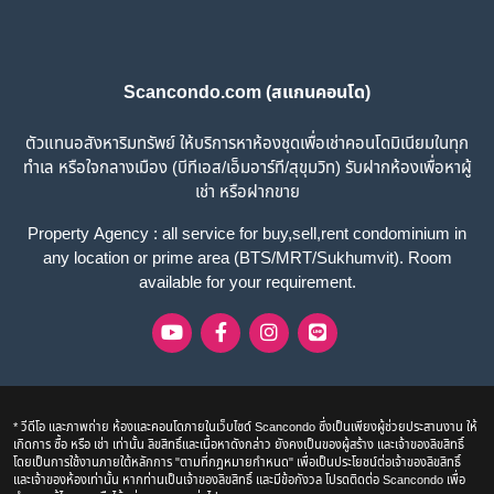
Scancondo.com (สแกนคอนโด)
ตัวแทนอสังหาริมทรัพย์ ให้บริการหาห้องชุดเพื่อเช่าคอนโดมิเนียมในทุก
ทำเล หรือใจกลางเมือง (บีทีเอส/เอ็มอาร์ที/สุขุมวิท) รับฝากห้องเพื่อหาผู้
เช่า หรือฝากขาย
Property Agency : all service for buy,sell,rent condominium in
any location or prime area (BTS/MRT/Sukhumvit). Room
available for your requirement.
* วีดีโอ และภาพถ่าย ห้องและคอนโดภายในเว็บไซด์ Scancondo ซึ่งเป็นเพียงผู้ช่วยประสานงาน ให้
เกิดการ ซื้อ หรือ เช่า เท่านั้น ลิขสิทธิ์และเนื้อหาดังกล่าว ยังคงเป็นของผู้สร้าง และเจ้าของลิขสิทธิ์
โดยเป็นการใช้งานภายใต้หลักการ "ตามที่กฎหมายกำหนด" เพื่อเป็นประโยชน์ต่อเจ้าของลิขสิทธิ์
และเจ้าของห้องเท่านั้น หากท่านเป็นเจ้าของลิขสิทธิ์ และมีข้อกังวล โปรดติดต่อ Scancondo เพื่อ