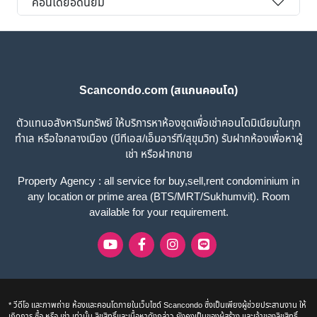
คอนโดยอดนิยม
Scancondo.com (สแกนคอนโด)
ตัวแทนอสังหาริมทรัพย์ ให้บริการหาห้องชุดเพื่อเช่าคอนโดมิเนียมในทุก
ทำเล หรือใจกลางเมือง (บีทีเอส/เอ็มอาร์ที/สุขุมวิท) รับฝากห้องเพื่อหาผู้
เช่า หรือฝากขาย
Property Agency : all service for buy,sell,rent condominium in
any location or prime area (BTS/MRT/Sukhumvit). Room
available for your requirement.
* วีดีโอ และภาพถ่าย ห้องและคอนโดภายในเว็บไซด์ Scancondo ซึ่งเป็นเพียงผู้ช่วยประสานงาน ให้
เกิดการ ซื้อ หรือ เช่า เท่านั้น ลิขสิทธิ์และเนื้อหาดังกล่าว ยังคงเป็นของผู้สร้าง และเจ้าของลิขสิทธิ์