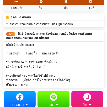
2
1
1
ชั้น -
ตึก
34
ม.
วี คอนโด ศาลายา
ศาลายา-พุทธมณฑล-ศาลาธรรมสพน์-นครปฐม-ทวีวัฒนา
ให้เช่า วี คอนโด ศาลายา ห้องริมสุด แยกเป็นสัดส่วน มาพร้อมการ
RENT
ตกแต่งที่ครบครัน จองเลย อย่ารอช้า
ให้เช่า วี คอนโด ศาลายา
1 ห้องนอน
1 ห้องน้ำ
และห้องครัว
ขนาดห้อง 34.21 ตารางเมตร ห้องริมสุด
(มีหน้าต่างข้างๆเพิ่มอีก1 บาน)
เฟอร์นิเจอร์ครบ + เครื่องใช้ไฟฟ้าครบ
ที่จอดรถ
(มีสติกเกอร์ให้สามารถจอดใต้ตึกได้)
เตียงขนาด 6 ฟุต
FB Share
Line
โทร