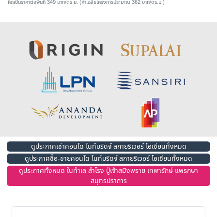
คิดเป็นราคาต่อพื้นที่ 349 บาท/ตร.ม. (ค่าเฉลี่ยโครงการประมาณ 362 บาท/ตร.ม.)
ดูประกาศเช่าคอนโด ไนท์บริดจ์ สกายริเวอร์ โอเชียนทั้งหมด
ดูประกาศซื้อ-ขายคอนโด ไนท์บริดจ์ สกายริเวอร์ โอเชียนทั้งหมด
ดูประกาศทั้งหมด ในทำเล สำโรง ปู่เจ้าสมิงพราย เทพารักษ์ แพรกษา
สมุทรปราการ