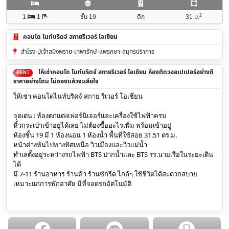
2
1
1
ชั้น 19
ตึก
31
ม.
คอนโด ไนท์บริดจ์ สกายริเวอร์ โอเชียน
สำโรง-ปู่เจ้าสมิงพราย-เทพารักษ์-แพรกษา-สมุทรปราการ
ให้เช่าคอนโด ไนท์บริดจ์ สกายริเวอร์ โอเชียน ห้องติดวอลเปเปอร์อย่างดี
RENT
ราคาอย่างโดน ไม่จองแล้วจะเสียใจ
ให้เช่า คอนโดไนท์บริดจ์
สกาย รีเวอร์ โอเชี่ยน
จุดเด่น : ห้องตกแต่งเฟอร์นิเจอร์และเครื่องใช้ไฟฟ้าครบ
หิ้วกระเป๋าเข้าอยู่ได้เลย ไม่ต้องซื้ออะไรเพิ่ม พร้อมเข้าอยู่
ห้องชั้น 19 มี 1 ห้องนอน 1 ห้องน้ำ พื้นที่ใช้สอย 31.51 ตร.ม.
หน้าต่างหันไปทางทิศเหนือ วิวเมืองและวิวแม่น้ำ
ทำเลตั้งอยู่ระหว่างรถไฟฟ้า BTS ปากน้ำและ BTS รร.นายเรือในระยะเดิน
ได้
มี 7-11 ร้านอาหาร ร้านค้า ร้านซักรีด ไกล้ๆ ใช้ชีวิตได้สะดวกสบาย
เหมาะแก่การพักอาศัย มีที่จอดรถอัตโนมัติ