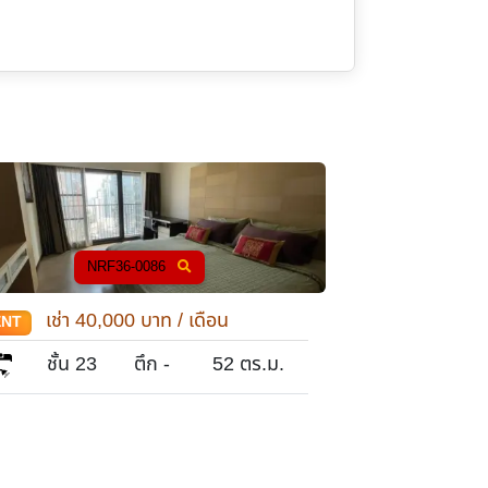
NRF36-0024
NR
เช่า
38,000
บาท / เดือน
เช่า
32
ENT
RENT
Studio
ชั้น 10
ตึก -
51
ตร.ม.
ชั้น 1