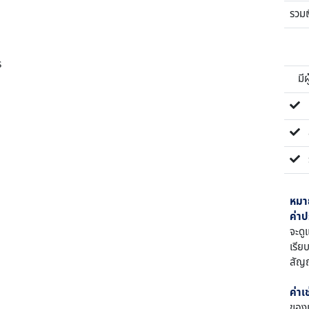
รวม
ร
มีผ้
ค่
สั
ร
หมา
ค่าป
จะดู
เรีย
สัญญ
ค่าเ
ของเ