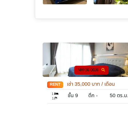
มีผู้เช่าแล้ว
/ เดือน
เช่า
33,000
บาท / เดือน
RENT
1
50
ตร.ม.
ชั้น 12
ตึก
55
ตร.ม
1