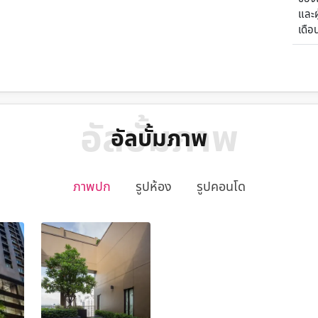
และผู
เดือ
อัลบั้มภาพ
อัลบั้มภาพ
ภาพปก
รูปห้อง
รูปคอนโด