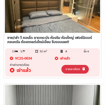
ขาย/เช่า วี คอนโด ลาดกระบัง ห้องริม ห้องใหญ่ เฟอร์นิเจอร์
ครบครัน ห้องตกแต่งใหม่เอี่ยม รีบจองเลย!!
2
1
1
32 m
A
ชั้น 6
VC21-0034
เช่าแล้ว
ค่าเช่าบาท/เดือน
รายละเอียด
เช่าแล้ว