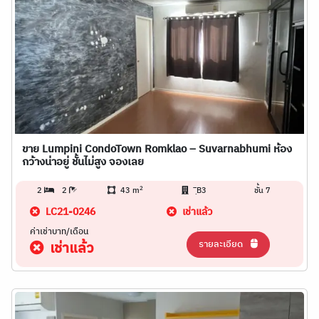
ขาย Lumpini CondoTown Romklao – Suvarnabhumi ห้อง
กว้างน่าอยู่ ชั้นไม่สูง จองเลย
2
2
2
43 m
ฺิB3
ชั้น 7
LC21-0246
เช่าแล้ว
ค่าเช่าบาท/เดือน
รายละเอียด
เช่าแล้ว