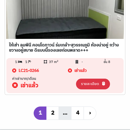
ให้เช่า ลุมพินี คอนโดทาวน์ ร่มเกล้า-สุวรรณภูมิ ห้องน่าอยู่ กว้าง
ขวางอยู่สบาย ดีแบบนี้จองเลยก่อนพลาด+++
2
1
1
37 m
-
ชั้น 8
LC21-0266
เช่าแล้ว
ค่าเช่าบาท/เดือน
รายละเอียด
เช่าแล้ว
1
2
…
4
›