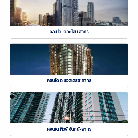
คอนโด เดอะ ไลน์ สาธร
คอนโด ดิ แอดเดรส สาทร
คอนโด ฟิวส์ จันทน์-สาทร