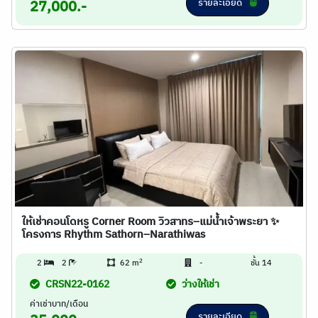
รายละเอียด
27,000.-
ให้เช่าคอนโดหรู Corner Room วิวสาทร–แม่น้ำเจ้าพระยา ✨
โครงการ Rhythm Sathorn–Narathiwas
2
2
2
62 m
-
ชั้น 14
CRSN22-0162
ว่างให้เช่า
ค่าเช่าบาท/เดือน
รายละเอียด