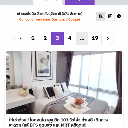
เช่าคอนโดติด วิทยาลัยดุสิตธานี (371 ประกาศ)
Condo for rent near Dusitthani College
‹
1
2
3
4
…
19
›
ให้เช่าด่วน!! ไอคอนโด สุขุมวิท 103 วิวโล่ง ทำเลดี เดินทาง
สะดวก ใกล้ BTS อุดมสุข และ MRT ศรีอุดม!!