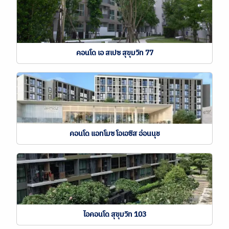
คอนโด เอ สเปซ สุขุมวิท 77
คอนโด แอทโมซ โอเอซิส อ่อนนุช
ไอคอนโด สุขุมวิท 103