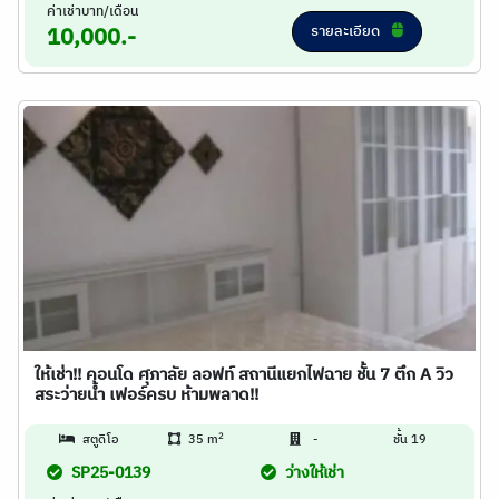
ค่าเช่าบาท/เดือน
รายละเอียด
10,000.-
ให้เช่า!! คอนโด ศุภาลัย ลอฟท์ สถานีแยกไฟฉาย ชั้น 7 ตึก A วิว
สระว่ายน้ำ เฟอร์ครบ ห้ามพลาด!!
2
สตูดิโอ
35 m
-
ชั้น 19
SP25-0139
ว่างให้เช่า