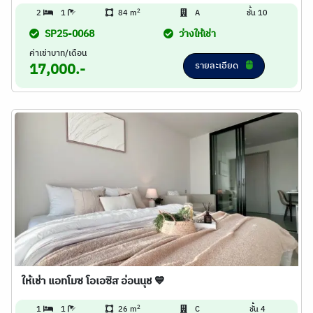
2
2
1
84 m
A
ชั้น 10
SP25-0068
ว่างให้เช่า
ค่าเช่าบาท/เดือน
รายละเอียด
17,000.-
ให้เช่า แอทโมซ โอเอซิส อ่อนนุช 💙
2
1
1
26 m
C
ชั้น 4