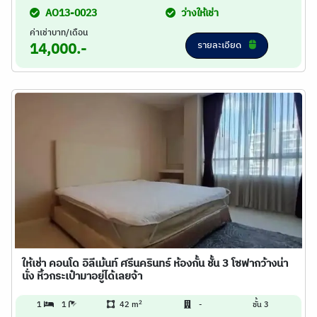
AO13-0023
ว่างให้เช่า
ค่าเช่าบาท/เดือน
รายละเอียด
14,000.-
ให้เช่า คอนโด อิลีเม้นท์ ศรีนครินทร์ ห้องกั้น ชั้น 3 โซฟากว้างน่า
นั่ง หิ้วกระเป๋ามาอยู่ได้เลยจ้า
2
1
1
42 m
-
ชั้น 3