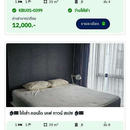
2
1
1
25 m
ฺB
ชั้น 4
KBU01-0399
ว่างให้เช่า
ค่าเช่าบาท/เดือน
รายละเอียด
12,000.-
🏠🌃 ให้เช่า คอนโด เคฟ ทาวน์ สเปซ 🏠🌃
2
1
1
29 m
ฺB
ชั้น 8