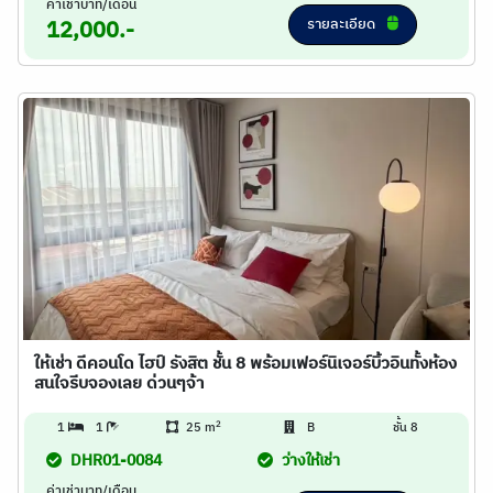
ค่าเช่าบาท/เดือน
รายละเอียด
12,000.-
ให้เช่า ดีคอนโด ไฮป์ รังสิต ชั้น 8 พร้อมเฟอร์นิเจอร์บิ้วอินทั้งห้อง
สนใจรีบจองเลย ด่วนๆจ้า
2
1
1
25 m
B
ชั้น 8
DHR01-0084
ว่างให้เช่า
ค่าเช่าบาท/เดือน