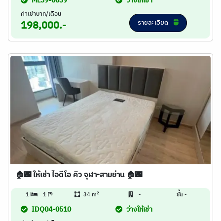
ML39-0039
ว่างให้เช่า
ค่าเช่าบาท/เดือน
รายละเอียด
198,000.-
🏠🌃 ให้เช่า ไอดีโอ คิว จุฬา-สามย่าน 🏠🌃
2
1
1
34 m
-
ชั้น -
IDQ04-0510
ว่างให้เช่า