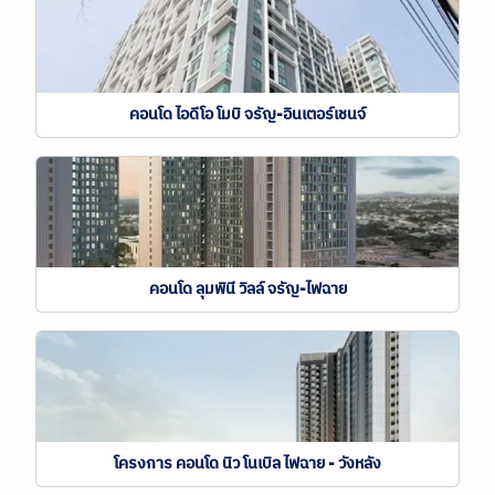
คอนโด ไอดีโอ โมบิ จรัญ-อินเตอร์เชนจ์
คอนโด ลุมพินี วิลล์ จรัญ-ไฟฉาย
โครงการ คอนโด นิว โนเบิล ไฟฉาย - วังหลัง