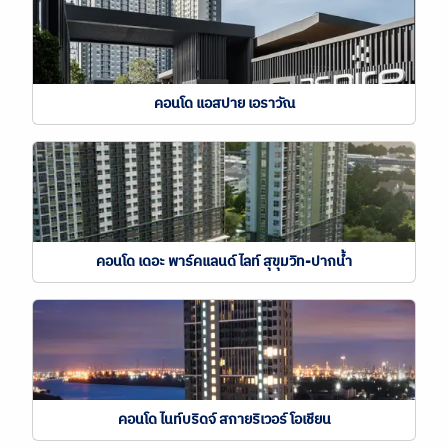
คอนโด แอสปาย เอราวัณ
คอนโด เดอะ พาร์คแลนด์ ไลท์ สุขุมวิท-ปากน้ำ
คอนโด ไนท์บริดจ์ สกายริเวอร์ โอเชียน