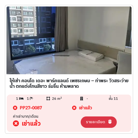
ให้เช่า คอนโด เดอะ พาร์คแลนด์ เพชรเกษม – ท่าพระ วิวสระว่าย
น้ำ ตกแต่งโทนสีขาว ร่มรื่น ห้ามพลาด
2
1
1
26 m
-
ชั้น 11
PP27-0087
เช่าแล้ว
ค่าเช่าบาท/เดือน
รายละเอียด
เช่าแล้ว