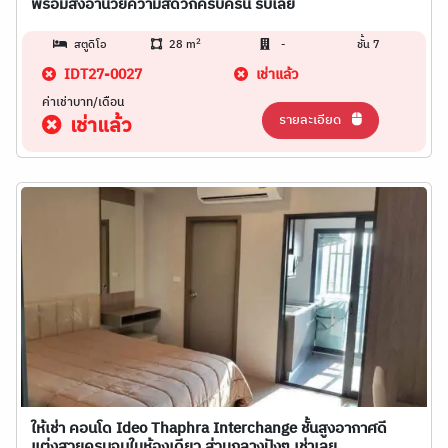
พร้อมสิ่งอำนวยความสัดวกครบครัน รีบเลย
2
สตูดิโอ
28 m
-
ชั้น 7
IDT27-0027
เช่าแล้ว
ค่าเช่าบาท/เดือน
รายละเอียด
เช่าแล้ว
ให้เช่า คอนโด Ideo Thaphra Interchange ชั้นสูงอากาศดี
แต่งสวยครบจบในห้องเดียว ส่วนกลางปังๆ เช่าเลย