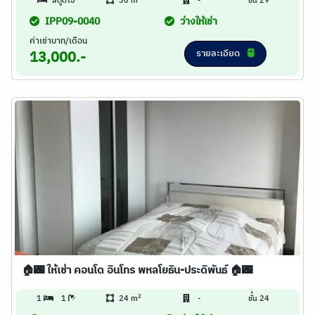
สตูดิโอ
30 m
-
ชั้น 29
IPP09-0040
ว่างให้เช่า
ค่าเช่าบาท/เดือน
รายละเอียด
13,000.-
🏠🌃 ให้เช่า คอนโด อินโทร พหลโยธิน-ประดิพันธ์ 🏠🌃
2
1
1
24 m
-
ชั้น 24