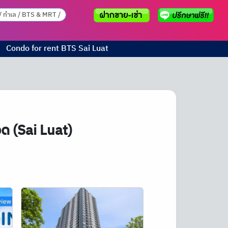
Condo for rent
BTS
Sai Luat
ด (Sai Luat)