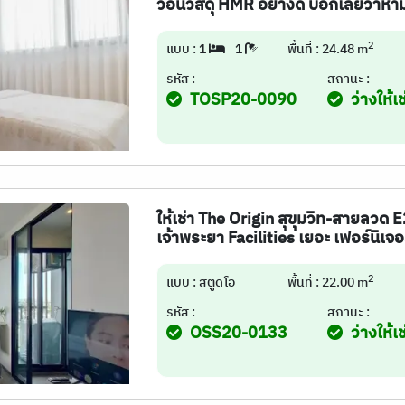
วอินวัสดุ HMR อย่างดี บอกเลยว่าห้
2
แบบ : 1
1
พื้นที่ : 24.48 m
รหัส :
สถานะ :
TOSP20-0090
ว่างให้เช
ให้เช่า The Origin สุขุมวิท-สายลวด 
เจ้าพระยา Facilities เยอะ เฟอร์นิเจอ
2
แบบ : สตูดิโอ
พื้นที่ : 22.00 m
รหัส :
สถานะ :
OSS20-0133
ว่างให้เช