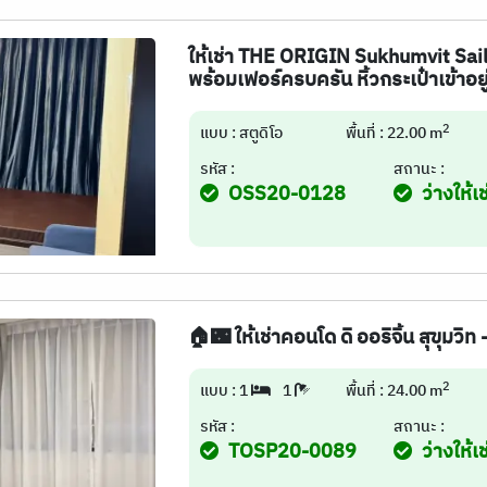
ให้เช่า THE ORIGIN Sukhumvit Sail
พร้อมเฟอร์ครบครัน หิ้วกระเป๋าเข้าอยู
2
แบบ : สตูดิโอ
พื้นที่ : 22.00 m
รหัส :
สถานะ :
OSS20-0128
ว่างให้เช
🏠🌃 ให้เช่าคอนโด ดิ ออริจิ้น สุขุมว
2
แบบ : 1
1
พื้นที่ : 24.00 m
รหัส :
สถานะ :
TOSP20-0089
ว่างให้เช