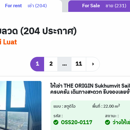
For rent
เช่า (204)
For Sale
ขาย (231)
ลวด (204 ประกาศ)
 Luat
1
2
…
11
›
ให้เช่า THE ORIGIN Sukhumvit Sail
ครบครัน เดินทางสะดวก รีบจองเลยจ้
2
แบบ : สตูดิโอ
พื้นที่ : 22.00 m
รหัส :
สถานะ :
OSS20-0117
ว่างให้เช