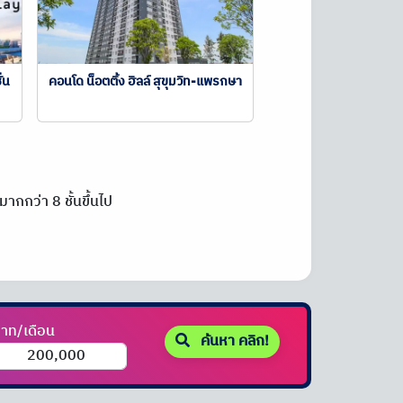
่น
คอนโด น็อตติ้ง ฮิลล์ สุขุมวิท-แพรกษา
ากกว่า 8 ชั้นขึ้นไป
าท/เดือน
ค้นหา คลิก!