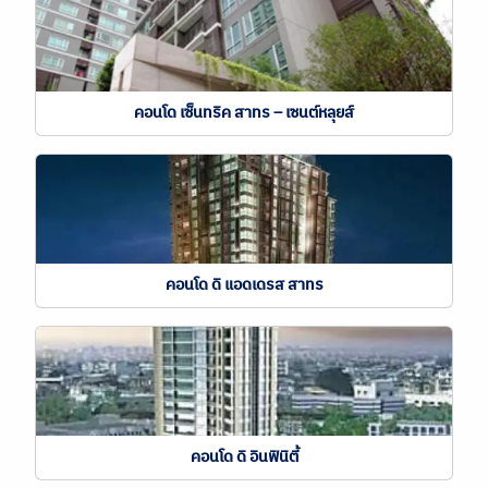
คอนโด เซ็นทริค สาทร – เซนต์หลุยส์
คอนโด ดิ แอดเดรส สาทร
คอนโด ดิ อินฟินิตี้