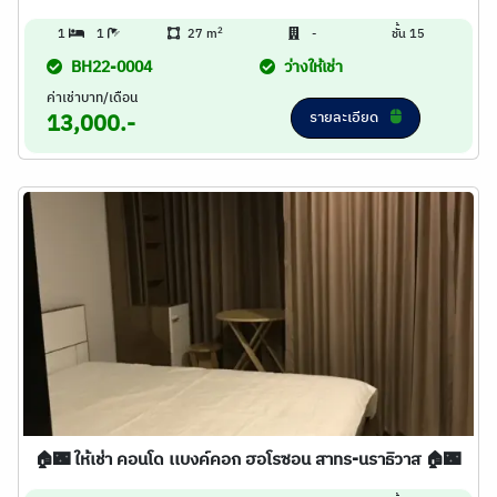
2
1
1
27 m
-
ชั้น 15
BH22-0004
ว่างให้เช่า
ค่าเช่าบาท/เดือน
รายละเอียด
13,000.-
🏠🌃 ให้เช่า คอนโด เเบงค์คอก ฮอโรซอน สาทร-นราธิวาส 🏠🌃