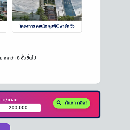
โครงการ คอนโด ลุมพินี พาร์ค วิว
ากกว่า 8 ชั้นขึ้นไป
าท/เดือน
ค้นหา คลิก!