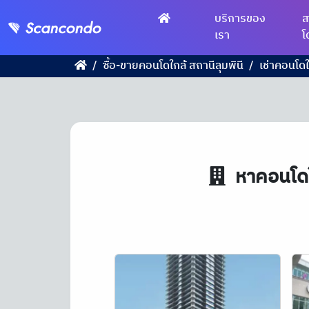
บริการของ
ส
เรา
โ
ซื้อ-ขายคอนโดใกล้ สถานีลุมพินี
เช่าคอนโดใ
หาคอนโดให