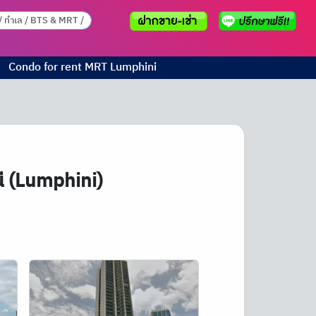
Condo for rent
MRT
Lumphini
นี (Lumphini)