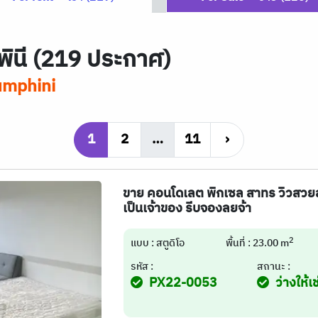
พินี (219 ประกาศ)
mphini
1
2
…
11
›
ขาย คอนโดเลต พิกเซล สาทร วิวสวยส
เป็นเจ้าของ รีบจองลยจ้า
2
แบบ : สตูดิโอ
พื้นที่ : 23.00 m
รหัส :
สถานะ :
PX22-0053
ว่างให้เช