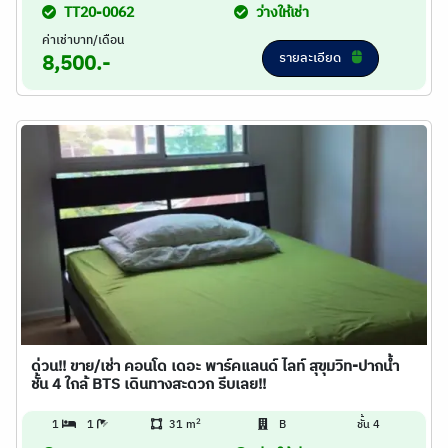
TT20-0062
ว่างให้เช่า
ค่าเช่าบาท/เดือน
รายละเอียด
8,500.-
ด่วน!! ขาย/เช่า คอนโด เดอะ พาร์คแลนด์ ไลท์ สุขุมวิท-ปากน้ำ
ชั้น 4 ใกล้ BTS เดินทางสะดวก รีบเลย!!
2
1
1
31 m
B
ชั้น 4