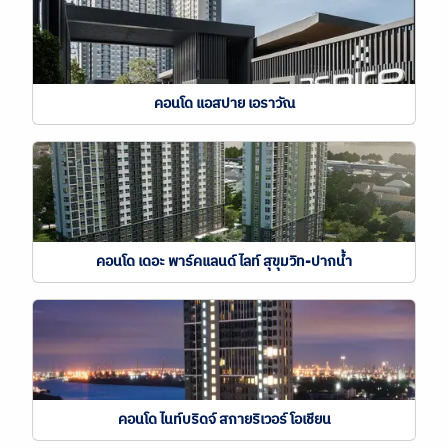
คอนโด แอสปาย เอราวัณ
คอนโด เดอะ พาร์คแลนด์ ไลท์ สุขุมวิท-ปากน้ำ
คอนโด ไนท์บริดจ์ สกายริเวอร์ โอเชียน