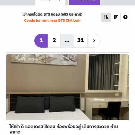
เช่าคอนโดติด
BTS
ชิดลม (603 ประกาศ)
Condo for rent near
BTS
Chit Lom
1
2
…
31
›
ให้เช่า ดิ แอดเดรส ชิดลม ห้องพร้อมอยู่ เดินทางสะดวก ห้าม
พลาด