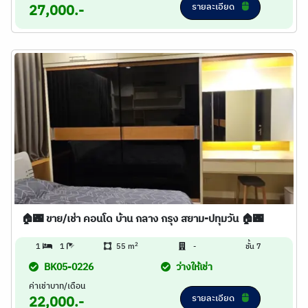
รายละเอียด
27,000.-
🏠🌃 ขาย/เช่า คอนโด บ้าน กลาง กรุง สยาม-ปทุมวัน 🏠🌃
2
1
1
55 m
-
ชั้น 7
BK05-0226
ว่างให้เช่า
ค่าเช่าบาท/เดือน
รายละเอียด
22,000.-