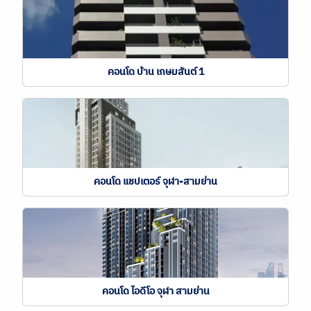
คอนโด บ้าน เกษมสันต์ 1
คอนโด แชปเตอร์ จุฬา-สามย่าน
คอนโด ไอดีโอ จุฬา สามย่าน