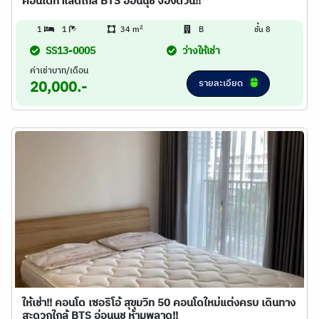
คอนโดทำเลดีใกล้ BTS อ่อนนุช จองด่วน!!
2
1
1
34 m
B
ชั้น 8
SS13-0005
ว่างให้เช่า
ค่าเช่าบาท/เดือน
รายละเอียด
20,000.-
ให้เช่า!! คอนโด เซอริโอ้ สุขุมวิท 50 คอนโดใหม่แต่งครบ เดินทาง
สะดวกใกล้ BTS อ่อนนุช ห้ามพลาด!!