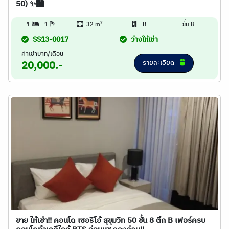
50) ✨🏙️
2
1
1
32 m
B
ชั้น 8
SS13-0017
ว่างให้เช่า
ค่าเช่าบาท/เดือน
รายละเอียด
20,000.-
ขาย ให้เช่า!! คอนโด เซอริโอ้ สุขุมวิท 50 ชั้น 8 ตึก B เฟอร์ครบ