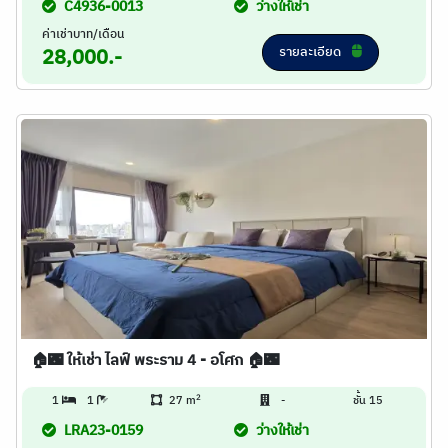
C4936-0013
ว่างให้เช่า
ค่าเช่าบาท/เดือน
รายละเอียด
28,000.-
🏠🌃 ให้เช่า ไลฟ์ พระราม 4 - อโศก 🏠🌃
2
1
1
27 m
-
ชั้น 15
LRA23-0159
ว่างให้เช่า