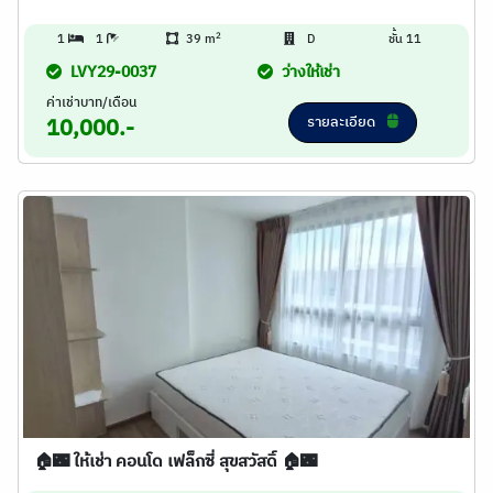
2
1
1
39 m
D
ชั้น 11
LVY29-0037
ว่างให้เช่า
ค่าเช่าบาท/เดือน
รายละเอียด
10,000.-
🏠🌃 ให้เช่า คอนโด เฟล็กซี่ สุขสวัสดิ์ 🏠🌃