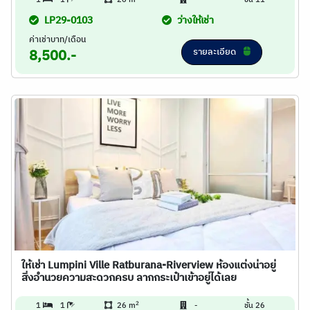
1
1
26 m
-
ชั้น 11
LP29-0103
ว่างให้เช่า
ค่าเช่าบาท/เดือน
รายละเอียด
8,500.-
ให้เช่า Lumpini Ville Ratburana-Riverview ห้องแต่งน่าอยู่
สิ่งอำนวยความสะดวกครบ ลากกระเป๋าเข้าอยู่ได้เลย
2
1
1
26 m
-
ชั้น 26