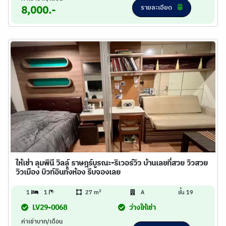
รายละเอียด
8,000.-
ให้เช่า ลุมพินี วิลล์ ราษฎร์บูรณะ-ริเวอร์วิว บ้านเลขที่สวย วิวสวย
วิวเมือง บิวท์อินทั้งห้อง รีบจองเลย
2
1
1
27 m
A
ชั้น 19
LV29-0068
ว่างให้เช่า
ค่าเช่าบาท/เดือน