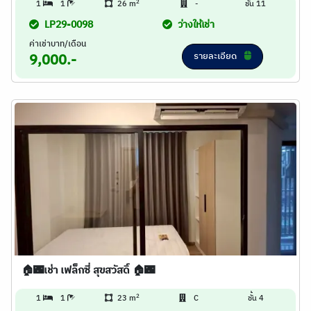
2
1
1
26 m
-
ชั้น 11
LP29-0098
ว่างให้เช่า
ค่าเช่าบาท/เดือน
รายละเอียด
9,000.-
🏠🌃เช่า เฟล็กซี่ สุขสวัสดิ์ 🏠🌃
2
1
1
23 m
C
ชั้น 4