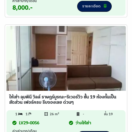
ค่าเช่าบาท/เดือน
รายละเอียด
8,000.-
ให้เช่า ลุมพินี วิลล์ ราษฎร์บูรณะ-ริเวอร์วิว ชั้น 19 ห้องกั้นเป็น
สัดส่วน เฟอร์ครบ รีบจองเลย ด่วนๆ
2
1
1
26 m
-
ชั้น 19
LV29-0056
ว่างให้เช่า
ค่าเช่าบาท/เดือน