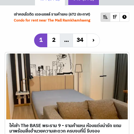
เช่าคอนโดติด เดอะมอลล์ รามคำแหง (672 ประกาศ)
Condo for rent near The Mall Ramkhamhaeng
1
2
…
34
›
ให้เช่า The BASE พระราม 9 - รามคำแหง ห้องแต่งน่ารัก แถม
มาพร้อมสิ่งอำนวยความสะดวก ครบจบที่นี่ รีบจอง