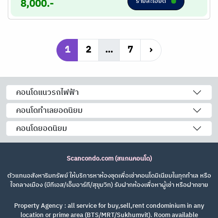
รายละเอียด
8,000.-
1
2
…
7
›
คอนโดแนวรถไฟฟ้า
คอนโดทำเลยอดนิยม
คอนโดยอดนิยม
Scancondo.com (สแกนคอนโด)
ตัวแทนอสังหาริมทรัพย์ ให้บริการหาห้องชุดเพื่อเช่าคอนโดมิเนียมในทุกทำเล หรือ
ใจกลางเมือง (บีทีเอส/เอ็มอาร์ที/สุขุมวิท) รับฝากห้องเพื่อหาผู้เช่า หรือฝากขาย
Property Agency : all service for buy,sell,rent condominium in any
location or prime area (BTS/MRT/Sukhumvit). Room available