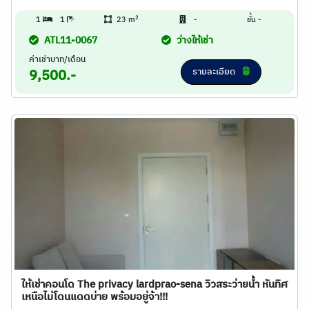
2
1
1
23 m
-
ชั้น -
ATL11-0067
ว่างให้เช่า
ค่าเช่าบาท/เดือน
รายละเอียด
9,500.-
ให้เช่าคอนโด​ The​ privacy lardprao-sena วิวสระว่ายน้ำ​ หันทิศ
เหนือไม่โดนแดดบ่าย พร้อมอยู่จ้า!!!