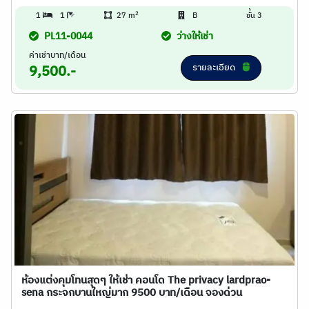
2
1
1
27 m
B
ชั้น 3
PL11-0044
ว่างให้เช่า
ค่าเช่าบาท/เดือน
รายละเอียด
9,500.-
ห้องแต่งคุมโทนสุดๆ ให้เช่า คอนโด The privacy lardprao-
sena กระจกบานใหญ่มาก 9500 บาท/เดือน จองด่วน