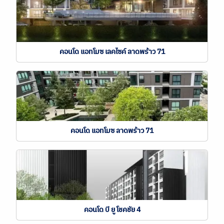
คอนโด แอทโมซ เลคไซค์ ลาดพร้าว 71
คอนโด แอทโมซ ลาดพร้าว 71
คอนโด บี ยู โชคชัย 4