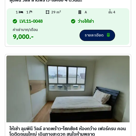
ลุมพินี วิลล์ ลาดพร้าว-โชคชัย 4 ด่วนน!!
2
1
1
29 m
A
ชั้น 4
LVL11-0048
ว่างให้เช่า
ค่าเช่าบาท/เดือน
รายละเอียด
9,000.-
ให้เช่า ลุมพินี วิลล์ ลาดพร้าว-โชคชัย4 ห้องกว้าง เฟอร์ครบ คอน
โดติดถนนใหญ่ เดินทางสะดวก สนใจห้ามพลาด