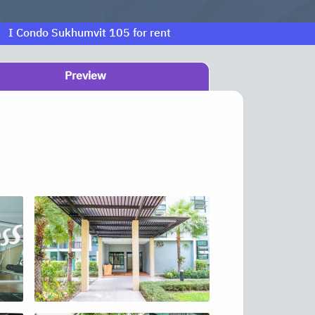
I Condo Sukhumvit 105 for rent
Preview