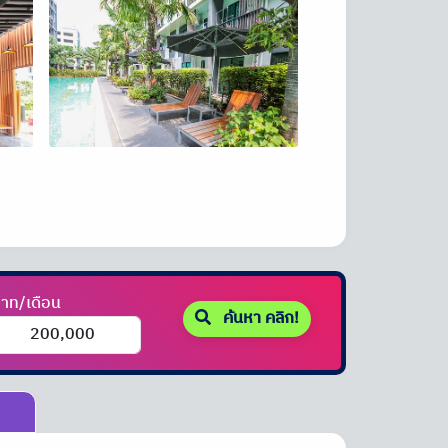
าท/เดือน
ค้นหา คลิก!