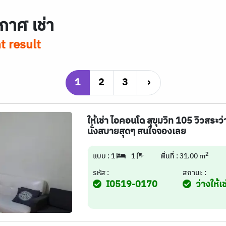
กาศ เช่า
t result
1
2
3
›
ให้เช่า ไอคอนโด สุขุมวิท 105 วิวสระ
นั่งสบายสุดๆ สนใจจองเลย
2
แบบ : 1
1
พื้นที่ : 31.00 m
รหัส :
สถานะ :
I0519-0170
ว่างให้เช