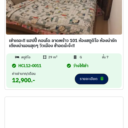
เช่าเถอะ!! แฮปปี้ คอนโด ลาดพร้าว 101 ห้องสตูดิโอ ห้องน่ารัก
เตียงน่านอนสุดๆ วิวเมือง ช้าอดน้ะจ้ะ!!
2
สตูดิโอ
29 m
G
ชั้น 7
HCL12-0011
ว่างให้เช่า
ค่าเช่าบาท/เดือน
รายละเอียด
12,900.-