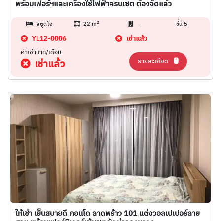
พร้อมเฟอร์ฯและเครื่องใช้ไฟฟ้าครบเซต ต้องจัดแล้ว
2
สตูดิโอ
22 m
-
ชั้น 5
YL12-0006
เช่าแล้ว
ค่าเช่าบาท/เดือน
รายละเอียด
เช่าแล้ว
ให้เช่า เย็นสบายดี คอนโด ลาดพร้าว 101 แต่งวอลเปเปอร์ลาย