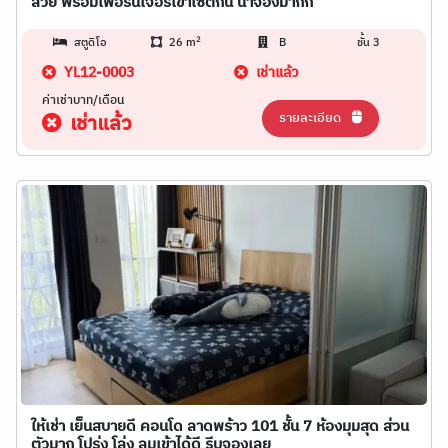
สวย พร้อมเฟอร์นิเจอร์เข้าเซตกัน น่าจองมากก
2
สตูดิโอ
26 m
B
ชั้น 3
YL12-0003
เช่าแล้ว
ค่าเช่าบาท/เดือน
รายละเอียด
เช่าแล้ว
ให้เช่า เย็นสบายดี คอนโด ลาดพร้าว 101 ชั้น 7 ห้องมุมสุด ส่วน
ตัวมาก โปร่ง โล่ง ลมเข้าได้ดี รีบจองเลย