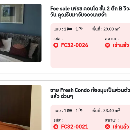
Foe sale เฟรช คอนโด ชั้น 2 ตึก B วิว
วัน คุณรีบมาจับจองเลยจ้า
2
แบบ : 1
1
พื้นที่ : 29.00 m
รหัส :
สถานะ :
FC32-0026
เช่าแล้ว
ขาย Fresh Condo ห้องมุมเป็นส่วนตัวสุด
แล้ว ด่วนๆ
2
แบบ : 1
1
พื้นที่ : 33.40 m
รหัส :
สถานะ :
FC32-0021
เช่าแล้ว