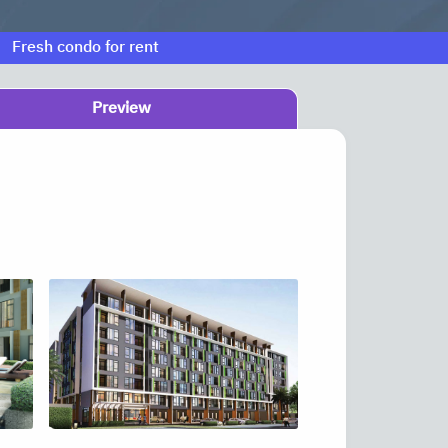
Fresh condo for rent
Preview