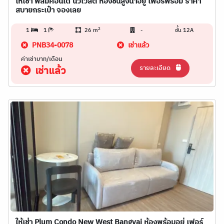
ให้เช่า พลัมคอนโด นิวเวสต์ ห้องชั้นสูงน่าอยู่ เฟอร์พร้อม ราคา
สบายกระเป๋า จองเลย
2
1
1
26 m
-
ชั้น 12A
PNB34-0078
เช่าแล้ว
ค่าเช่าบาท/เดือน
รายละเอียด
เช่าแล้ว
ให้เช่า Plum Condo New West Bangyai ห้องพร้อมอยู่ เฟอร์