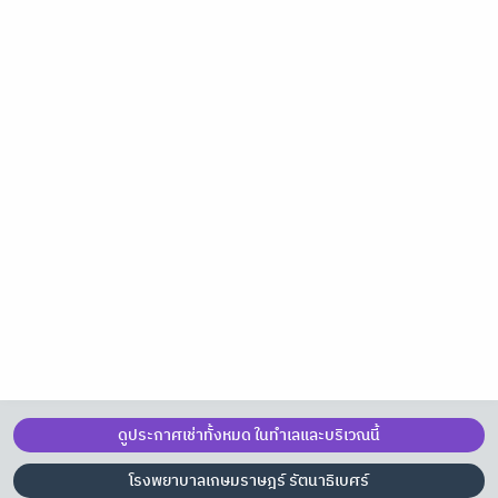
ดูประกาศเช่าทั้งหมด ในทำเลและบริเวณนี้
โรงพยาบาลเกษมราษฎร์ รัตนาธิเบศร์