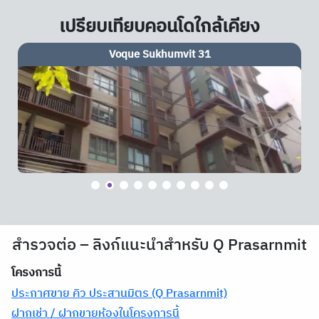
เปรียบเทียบคอนโดใกล้เคียง
FYNN Sukhumvit 31
สำรวจต่อ – ลิงก์แนะนำสำหรับ Q Prasarnmit
โครงการนี้
ประกาศขาย คิว ประสานมิตร (Q Prasarnmit)
ฝากเช่า / ฝากขายห้องในโครงการนี้