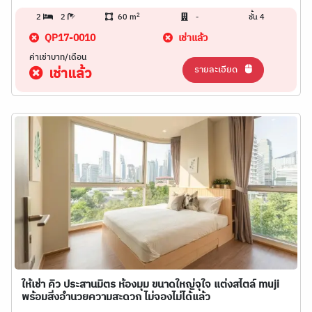
2
2
2
60 m
-
ชั้น 4
QP17-0010
เช่าแล้ว
ค่าเช่าบาท/เดือน
รายละเอียด
เช่าแล้ว
ให้เช่า คิว ประสานมิตร ห้องมุม ขนาดใหญ่จุใจ แต่งสไตล์ muji
พร้อมสิ่งอำนวยความสะดวก ไม่จองไม่ได้แล้ว