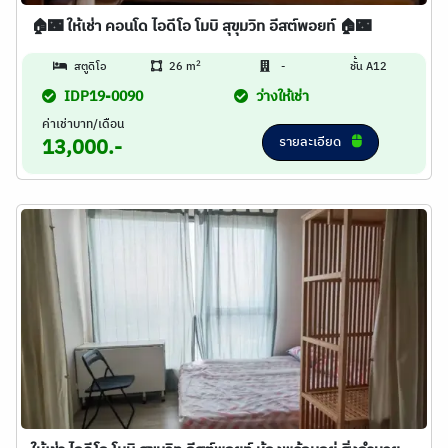
🏠🌃 ให้เช่า คอนโด ไอดีโอ โมบิ สุขุมวิท อีสต์พอยท์ 🏠🌃
2
สตูดิโอ
26 m
-
ชั้น A12
IDP19-0090
ว่างให้เช่า
ค่าเช่าบาท/เดือน
รายละเอียด
13,000.-