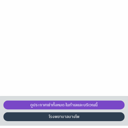
ดูประกาศเช่าทั้งหมด ในทำเลและบริเวณนี้
โรงพยาบาลบางโพ