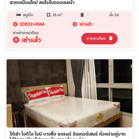
สวยเหมือนใหม่ สนใจรีบจองเลยน้า
2
สตูดิโอ
26 m
-
ชั้น 10
IDB32-0044
เช่าแล้ว
ค่าเช่าบาท/เดือน
รายละเอียด
เช่าแล้ว
ให้เช่า ไอดีโอ โมบิ บางซื่อ แกรนด์ อินเตอร์เชนจ์ ห้องน่าอยู่มาก