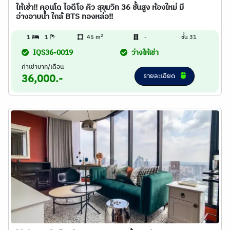
ให้เช่า!! คอนโด ไอดีโอ คิว สุขุมวิท 36 ชั้นสูง ห้องใหม่ มี
อ่างอาบน้ำ ใกล้ BTS ทองหล่อ!!
2
1
1
45 m
-
ชั้น 31
IQS36-0019
ว่างให้เช่า
ค่าเช่าบาท/เดือน
รายละเอียด
36,000.-