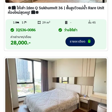
🪩🏙️ ให้เช่า Ideo Q Sukhumvit 36 | ชั้นสูงวิวแม่น้ำ Rare Unit
ห้องใหม่สุดหรู! 🏙️🪩
2
1
1
29 m
-
ชั้น 45
IQS36-0086
ว่างให้เช่า
ค่าเช่าบาท/เดือน
รายละเอียด
28,000.-