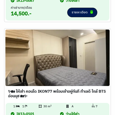
IK13-0087
ว่างให้เช่า
ค่าเช่าบาท/เดือน
รายละเอียด
14,500.-
✨🏡 ให้เช่า คอนโด IKON77 พร้อมเข้าอยู่ทันที ทำเลดี ใกล้ BTS
อ่อนนุช 🏡✨
2
1
1
30 m
A
ชั้น 7
IK13-0101
ว่างให้เช่า