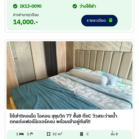
IK13-0090
ว่างให้เช่า
ค่าเช่าบาท/เดือน
รายละเอียด
14,000.-
ให้เช่า!!คอนโด ไอคอน สุขุมวิท 77 ชั้น8 ตึกC วิวสระว่ายน้ำ
ตกแต่งเฟอร์นิเจอร์ครบ พร้อมเข้าอยู่ทันที!!
2
1
1
32 m
C
ชั้น 8