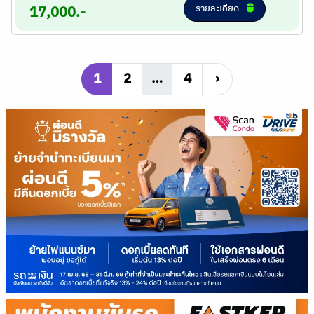
รายละเอียด
17,000.-
1
2
…
4
›