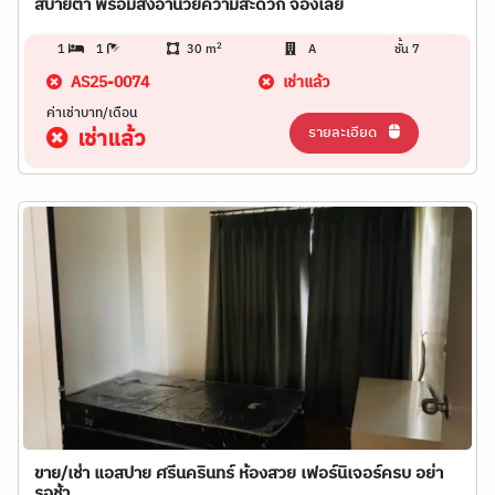
สบายตา พร้อมสิ่งอำนวยความสะดวก จองเลย
2
1
1
30 m
A
ชั้น 7
AS25-0074
เช่าแล้ว
ค่าเช่าบาท/เดือน
รายละเอียด
เช่าแล้ว
ขาย/เช่า แอสปาย ศรีนครินทร์ ห้องสวย เฟอร์นิเจอร์ครบ อย่า
รอช้า