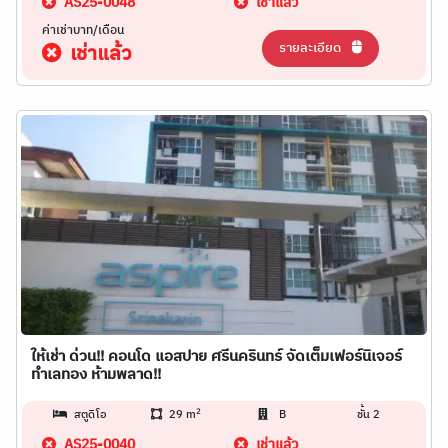
AS25-0048
เช่าแล้ว
ค่าเช่าบาท/เดือน
รายละเอียด
เช่าแล้ว
ให้เช่า ด่วน!! คอนโด แอสปาย ศรีนครินทร์ จัดเต็มเฟอร์นิเจอร์
ทำเลทอง ห้ามพลาด!!
2
สตูดิโอ
29 m
B
ชั้น 2
AS25-0040
เช่าแล้ว