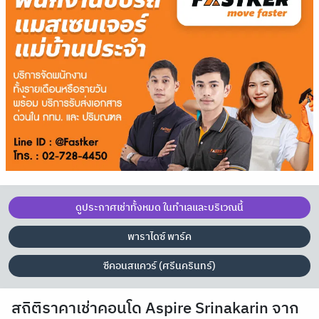
ดูประกาศเช่าทั้งหมด ในทำเลและบริเวณนี้
พาราไดซ์ พาร์ค
ซีคอนสแควร์ (ศรีนครินทร์)
สถิติราคาเช่าคอนโด Aspire Srinakarin จาก