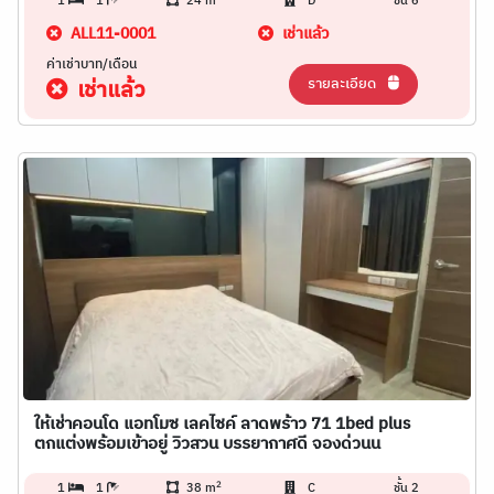
1
1
24 m
D
ชั้น 6
ALL11-0001
เช่าแล้ว
ค่าเช่าบาท/เดือน
รายละเอียด
เช่าแล้ว
ให้เช่าคอนโด แอทโมซ เลคไซค์ ลาดพร้าว 71 1bed plus
ตกแต่งพร้อมเข้าอยู่ วิวสวน บรรยากาศดี จองด่วนน
2
1
1
38 m
C
ชั้น 2