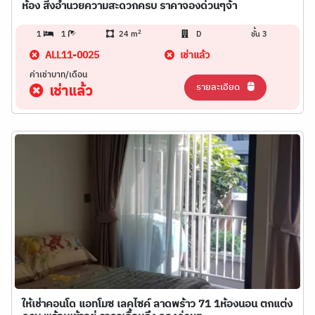
ห้อง สิ่งอำนวยความสะดวกครบ ราคาจองด่วนๆจ้า
2
1
1
24 m
D
ชั้น 3
ALL11-0025
เช่าแล้ว
ค่าเช่าบาท/เดือน
รายละเอียด
เช่าแล้ว
ให้เช่าคอนโด แอทโมซ เลคไซค์ ลาดพร้าว 71 1ห้องนอน ตกแต่ง