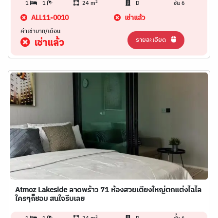
2
1
1
24 m
D
ชั้น 6
ALL11-0010
เช่าแล้ว
ค่าเช่าบาท/เดือน
รายละเอียด
เช่าแล้ว
Atmoz Lakeside ลาดพร้าว 71 ห้องสวยเตียงใหญ่ตกแต่งไฉไล
ใครๆก็ชอบ สนใจรีบเลย
2