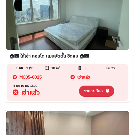
🏠🌃 ให้เช่า คอนโด เเมนฮัตตั้น ชิดลม 🏠🌃
2
1
1
30 m
-
ชั้น 27
MC05-0025
เช่าแล้ว
ค่าเช่าบาท/เดือน
รายละเอียด
เช่าแล้ว