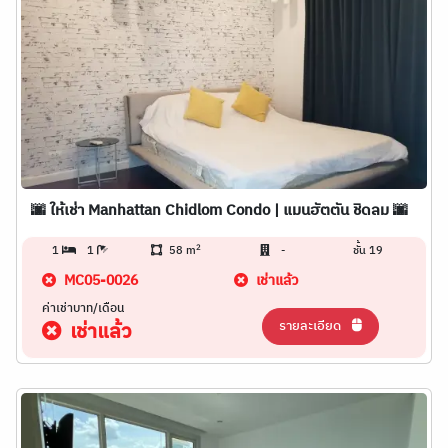
🌆 ให้เช่า Manhattan Chidlom Condo | แมนฮัตตัน ชิดลม 🌆
2
1
1
58 m
-
ชั้น 19
MC05-0026
เช่าแล้ว
ค่าเช่าบาท/เดือน
รายละเอียด
เช่าแล้ว