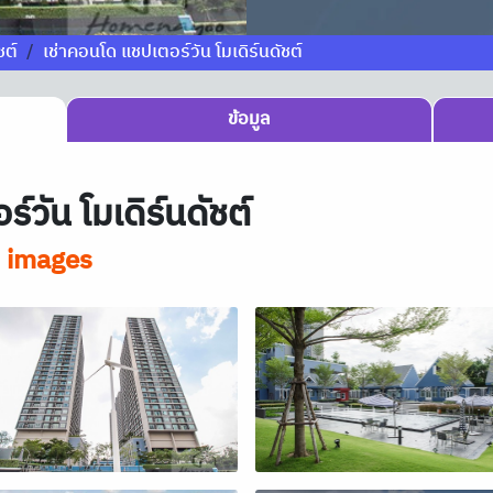
ชต์
เช่าคอนโด แชปเตอร์วัน โมเดิร์นดัชต์
ข้อมูล
วัน โมเดิร์นดัชต์
 images