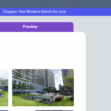
Chapter One Modern Dutch for rent
Preview