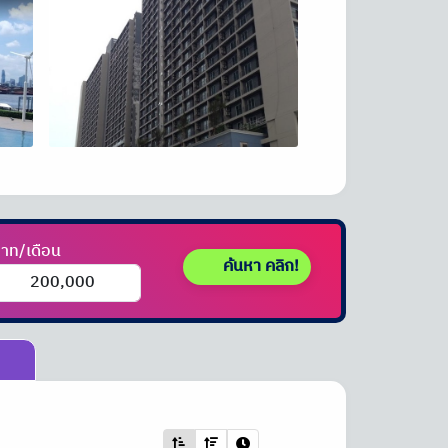
าท/เดือน
ค้นหา คลิก!