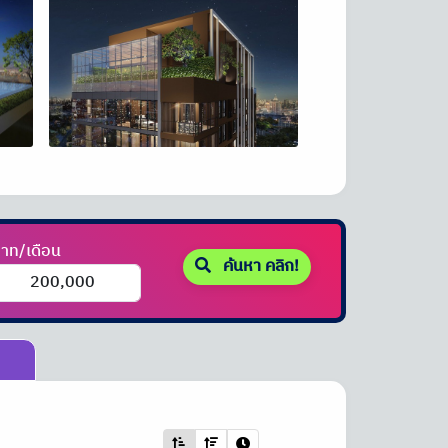
าท/เดือน
ค้นหา คลิก!