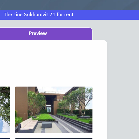
The Line Sukhumvit 71 for rent
Preview